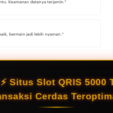
ntu. Keamanan datanya terjamin."
aik, bermain jadi lebih nyaman."
Situs Slot QRIS 5000 
ansaksi Cerdas Teroptim