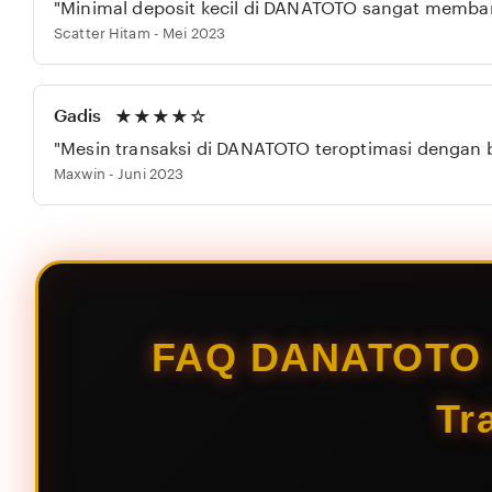
"Minimal deposit kecil di DANATOTO sangat memba
Scatter Hitam - Mei 2023
Gadis
★★★★☆
"Mesin transaksi di DANATOTO teroptimasi dengan b
Maxwin - Juni 2023
Loading...
FAQ DANATOTO ⚡ 
Tr