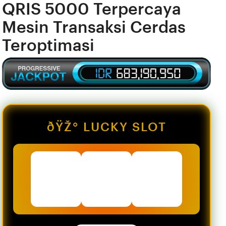
QRIS 5000 Terpercaya
Mesin Transaksi Cerdas
Teroptimasi
ðŸŽ° LUCKY SLOT